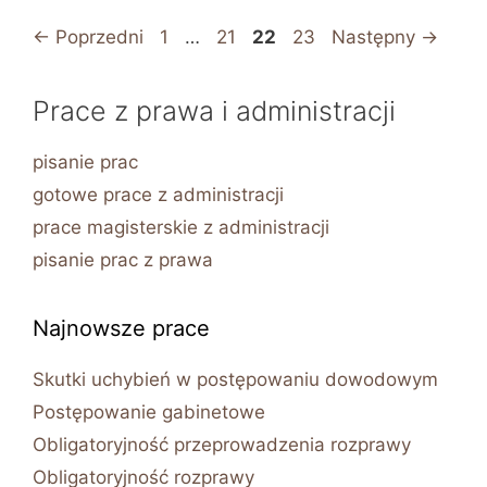
Strona
Strona
Strona
Strona
←
Poprzedni
1
…
21
22
23
Następny
→
Prace z prawa i administracji
pisanie prac
gotowe prace z administracji
prace magisterskie z administracji
pisanie prac z prawa
Najnowsze prace
Skutki uchybień w postępowaniu dowodowym
Postępowanie gabinetowe
Obligatoryjność przeprowadzenia rozprawy
Obligatoryjność rozprawy