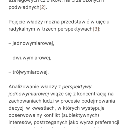
szeregowych członków, na przełożonych i
podwładnych
[2]
.
Pojęcie władzy można przedstawić w ujęciu
radykalnym w trzech perspektywach
[3]
:
– jednowymiarowej,
– dwuwymiarowej,
– trójwymiarowej.
Analizowanie władzy z
perspektywy
jednowymiarowej
wiąże się z koncentracją na
zachowaniach ludzi w procesie podejmowania
decyzji w kwestiach, w których występuje
obserwowalny konflikt (subiektywnych)
interesów, postrzeganych jako wyraz preferencji