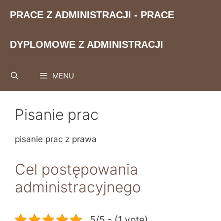
Przejdź
PRACE Z ADMINISTRACJI - PRACE
do
treści
DYPLOMOWE Z ADMINISTRACJI
MENU
Pisanie prac
pisanie prac z prawa
Cel postępowania
administracyjnego
5/5 - (1 vote)